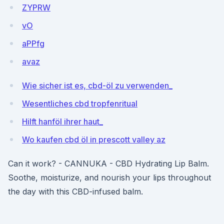
ZYPRW
vO
aPPfg
avaz
Wie sicher ist es, cbd-öl zu verwenden_
Wesentliches cbd tropfenritual
Hilft hanföl ihrer haut_
Wo kaufen cbd öl in prescott valley az
Can it work? - CANNUKA - CBD Hydrating Lip Balm.
Soothe, moisturize, and nourish your lips throughout
the day with this CBD-infused balm.