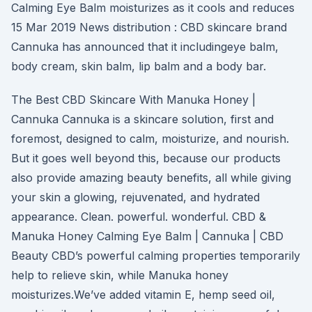
Calming Eye Balm moisturizes as it cools and reduces
15 Mar 2019 News distribution : CBD skincare brand
Cannuka has announced that it includingeye balm,
body cream, skin balm, lip balm and a body bar.
The Best CBD Skincare With Manuka Honey |
Cannuka Cannuka is a skincare solution, first and
foremost, designed to calm, moisturize, and nourish.
But it goes well beyond this, because our products
also provide amazing beauty benefits, all while giving
your skin a glowing, rejuvenated, and hydrated
appearance. Clean. powerful. wonderful. CBD &
Manuka Honey Calming Eye Balm | Cannuka | CBD
Beauty CBD’s powerful calming properties temporarily
help to relieve skin, while Manuka honey
moisturizes.We’ve added vitamin E, hemp seed oil,