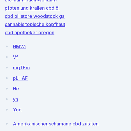
pfoten und krallen cbd öl
cbd oil store woodstock ga
cannabis topische kopfhaut
cbd apotheker oregon
HMWr
Vf
mqTEm
pLHAF
He
yn
Yod
Amerikanischer schamane cbd zutaten