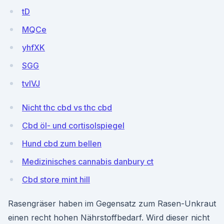
tD
MQCe
yhfXK
SGG
tvIVJ
Nicht thc cbd vs thc cbd
Cbd öl- und cortisolspiegel
Hund cbd zum bellen
Medizinisches cannabis danbury ct
Cbd store mint hill
Rasengräser haben im Gegensatz zum Rasen-Unkraut
einen recht hohen Nährstoffbedarf. Wird dieser nicht