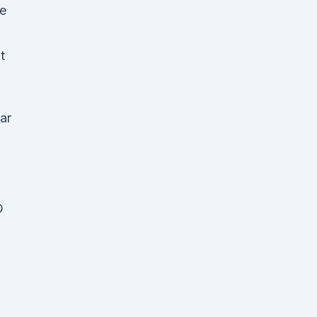
te
t
ar
D