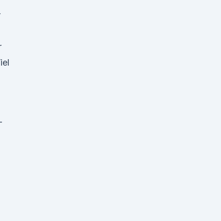
r
r
iel
-