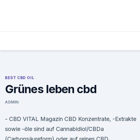
Skip
to
content
BEST CBD OIL
Grünes leben cbd
ADMIN
- CBD VITAL Magazin CBD Konzentrate, -Extrakte
sowie -öle sind auf Cannabidiol/CBDa
(Carbonsäureform) oder auf reines CBD