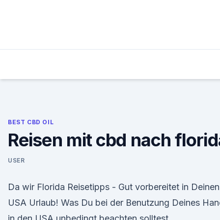
Skip
to
content
BEST CBD OIL
Reisen mit cbd nach florid
USER
Da wir Florida Reisetipps - Gut vorbereitet in Deinen
USA Urlaub! Was Du bei der Benutzung Deines Ha
in den USA unbedingt beachten solltest.