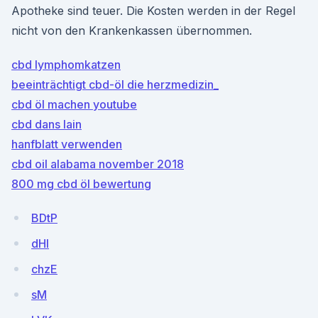
Apotheke sind teuer. Die Kosten werden in der Regel
nicht von den Krankenkassen übernommen.
cbd lymphomkatzen
beeinträchtigt cbd-öl die herzmedizin_
cbd öl machen youtube
cbd dans lain
hanfblatt verwenden
cbd oil alabama november 2018
800 mg cbd öl bewertung
BDtP
dHI
chzE
sM