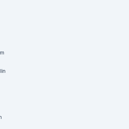
mm
lin
n