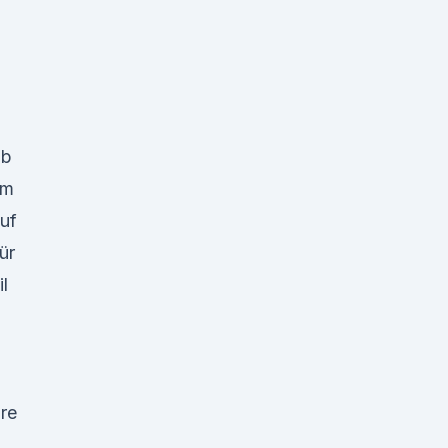
ab
im
uf
ür
l
re